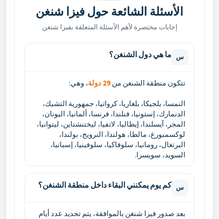
الأسئلة الشائعة حول فيزا شنغن
إجابات مختصرة لأهم الأسئلة المتعلقة بفيزا شنغن
ما هي دول الشنغن؟
س
تتكون منطقة الشنغن من
29 دولة
، وهي:
النمسا، بلجيكا، بلغاريا، كرواتيا، جمهورية التشيك،
الدنمارك، إستونيا، فنلندا، فرنسا، ألمانيا، اليونان،
المجر، آيسلندا، إيطاليا، لاتفيا، ليختنشتاين، ليتوانيا،
لوكسمبورغ، مالطا، هولندا، النرويج، بولندا،
البرتغال، رومانيا، سلوفاكيا، سلوفينيا، إسبانيا،
السويد، سويسرا.
كم يوم يمكنني البقاء داخل منطقة الشنغن؟
س
بعد صدور فيزا شنغن بالموافقة، يتم تحديد عدد أيام