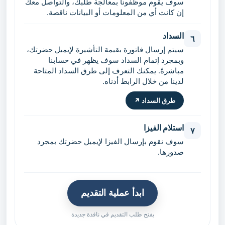
سوف يقوم موظفونا بمعالجة طلبك، والتواصل معك
إن كانت أي من المعلومات أو البيانات ناقصة.
السداد
٦
سيتم إرسال فاتورة بقيمة التأشيرة لإيميل حضرتك،
وبمجرد إتمام السداد سوف يظهر في حسابنا
مباشرةً. يمكنك التعرف إلى طرق السداد المتاحة
لدينا من خلال الرابط أدناه.
طرق السداد ↗
استلام الفيزا
٧
سوف نقوم بإرسال الفيزا لإيميل حضرتك بمجرد
صدورها.
ابدأ عملية التقديم
يفتح طلب التقديم في نافذة جديدة